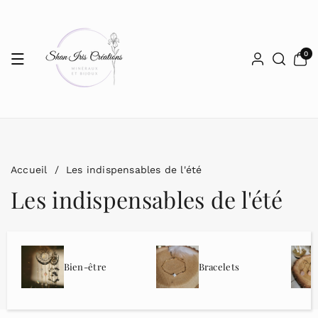
Passer Au
Contenu
0 articl
0
Accueil
/
Les indispensables de l'été
C
Les indispensables de l'été
o
l
Bien-être
Bracelets
l
e