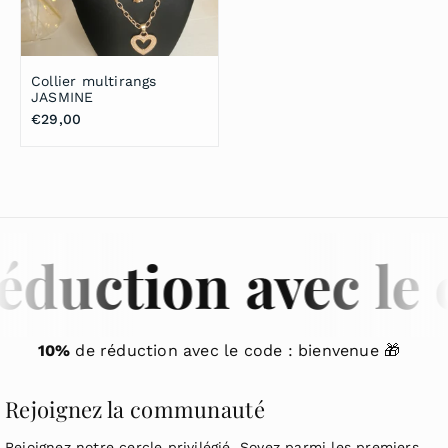
r
r
Collier multirangs
JASMINE
P
€29,00
r
i
x
r
é
g
duction avec le c
u
l
i
e
10%
de réduction avec le code : bienvenue 🎁
r
Rejoignez la communauté
Rejoignez notre cercle privilégié. Soyez parmi les premiers