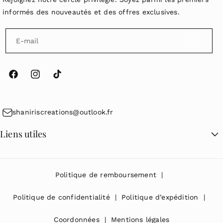
informés des nouveautés et des offres exclusives.
E-mail
F
I
T
a
n
i
c
s
k
shaniriscreations@outlook.fr
e
t
T
Liens utiles
b
a
o
o
g
k
Recherche
o
r
Politique de remboursement
k
a
m
Politique de confidentialité
Politique d’expédition
Coordonnées
Mentions légales