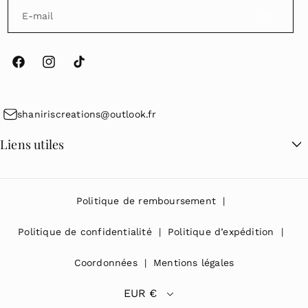
E-mail
F
I
T
a
n
i
c
s
k
shaniriscreations@outlook.fr
e
t
T
Liens utiles
b
a
o
o
g
k
Recherche
o
r
Politique de remboursement
k
a
m
Politique de confidentialité
Politique d’expédition
Coordonnées
Mentions légales
EUR €