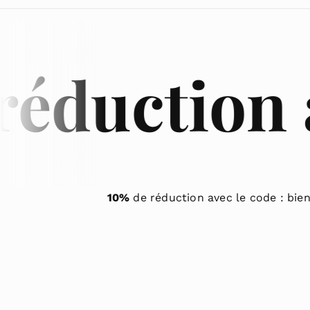
duction ave
10%
de réduction avec le code : bie