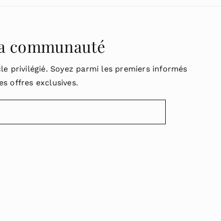
la communauté
: bienvenu
le privilégié. Soyez parmi les premiers informés
s offres exclusives.