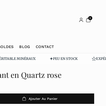
0 article
0
SOLDES
BLOG
CONTACT
TABLE MINÉRAUX
PEU EN STOCK
EXPÉDIÉ 
ant en Quartz rose
Ajouter Au Panier
r