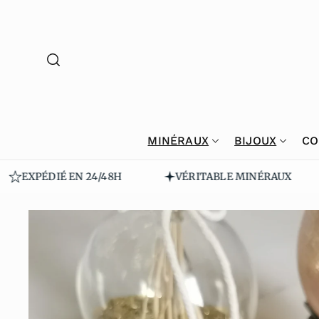
Passer Au
Contenu
MINÉRAUX
BIJOUX
CO
EXPÉDIÉ EN 24/48H
VÉRITABLE MINÉRAUX
Passer Au
X Informa
Tions Sur
Le Produi
T