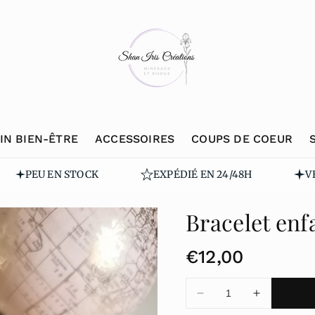
IN BIEN-ÊTRE
ACCESSOIRES
COUPS DE COEUR
PEU EN STOCK
EXPÉDIÉ EN 24/48H
VÉRI
Bracelet enf
P
€12,00
r
Diminuer
Augmente
i
la
la