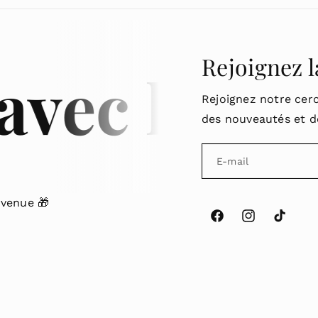
Rejoignez 
c le code 
Rejoignez notre cerc
des nouveautés et de
E-mail
nvenue 🎁
F
I
T
a
n
i
c
s
k
e
t
T
b
a
o