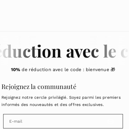
- Diamètre des perles
: 4 mm, idéal pour un porté léger
- Favoriser la bienveillance et l'équilibre émotionnel
et discret
- Montage
: Fil élastique résistant, confortable et
adapté aux poignets des enfants
- Taille ajustable
: Facile à enfiler et agréable à porter
uction avec le c
10%
de réduction avec le code : bienvenue 🎁
Rejoignez la communauté
Rejoignez notre cercle privilégié. Soyez parmi les premiers
informés des nouveautés et des offres exclusives.
E-mail