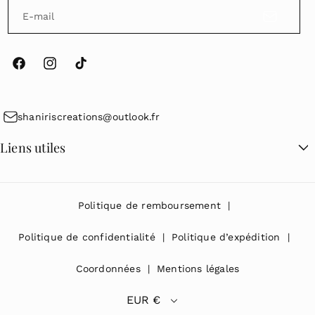
E-mail
F
I
T
a
n
i
c
s
k
shaniriscreations@outlook.fr
e
t
T
Liens utiles
b
a
o
o
g
k
Recherche
o
r
Politique de remboursement
k
a
m
Politique de confidentialité
Politique d’expédition
Coordonnées
Mentions légales
EUR €