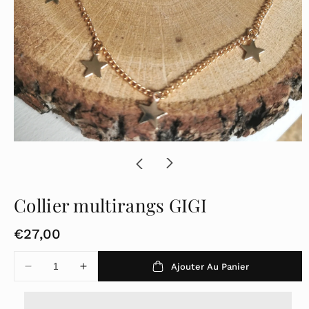
Collier multirangs GIGI
P
€27,00
r
Ajouter Au Panier
Diminuer
Augmenter
i
la
la
x
quantité
quantité