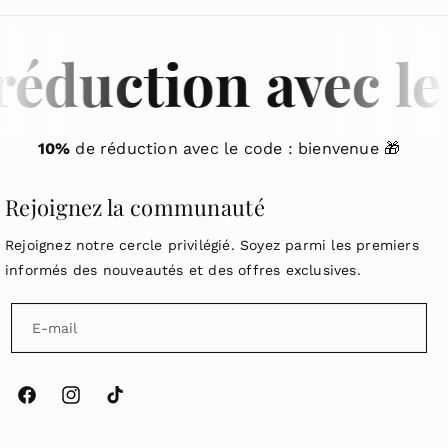
éduction avec le 
10%
de réduction avec le code : bienvenue 🎁
Rejoignez la communauté
Rejoignez notre cercle privilégié. Soyez parmi les premiers
informés des nouveautés et des offres exclusives.
E-mail
F
I
T
a
n
i