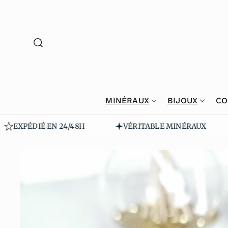
Passer Au
Contenu
MINÉRAUX
BIJOUX
CO
EXPÉDIÉ EN 24/48H
VÉRITABLE MINÉRAUX
Passer Au
X Informa
Tions Sur
Le Produi
T