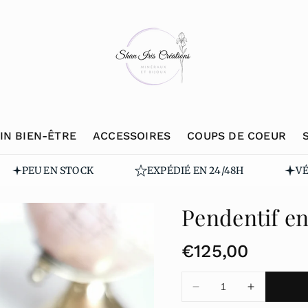
IN BIEN-ÊTRE
ACCESSOIRES
COUPS DE COEUR
PEU EN STOCK
EXPÉDIÉ EN 24/48H
VÉRI
Pendentif e
P
€125,00
r
Diminuer
Augmente
i
la
la