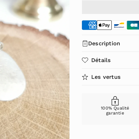
quantité
quantité
x
pour
pour
Pendentif
Pendentif
r
en
en
Ambre
Ambre
é
-
-
Description
Ausra
Ausra
g
Révélez la beauté et 
u
Détails
l
Découvrez la magie de 
Pendentif en ambre de L
Les vertus
aujourd'hui !
i
Alliant élégance et bien
Les vertus de l'ambre
argent massif, révèle le
e
L'ambre est vénéré depu
Chaque pièce est taillée
r
énergétiques. Il est re
100% Qualité
bijou intemporel, idéal à
garantie
apportant calme, équilib
Satisfaction garantie
: n
bienfaits spirituels, l'
favoriser la clarté menta
Dimensions